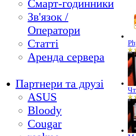
Смарт-годинники
Зв'язок /
Оператори
Статті
Ph
Аренда сервера
Партнери та друзі
Чт
ASUS
Bloody
Cougar