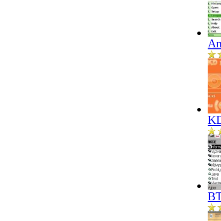
An
KD
BT