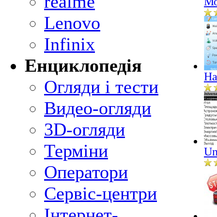
realme
Мо
Lenovo
Infinix
Енциклопедія
Ha
Огляди і тести
Видео-огляди
3D-огляди
Терміни
Un
Оператори
Сервіс-центри
Інтернет-