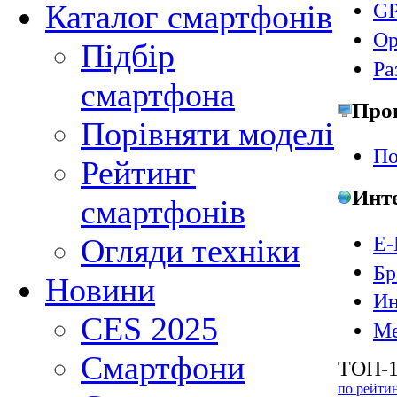
Каталог смартфонів
GP
Ор
Підбір
Ра
смартфона
Про
Порівняти моделі
По
Рейтинг
Инт
смартфонів
E-
Огляди техніки
Бр
Новини
Ин
CES 2025
Ме
Смартфони
ТОП-1
по рейти