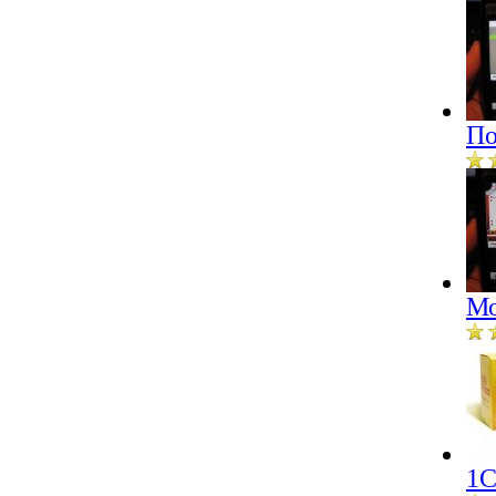
По
Мо
1С