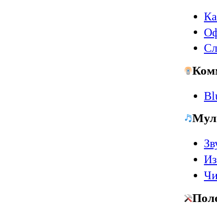
Ка
Оф
Сл
Ком
Bl
Мул
Зв
Из
Чи
Пол