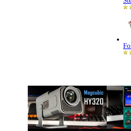
St
Fo