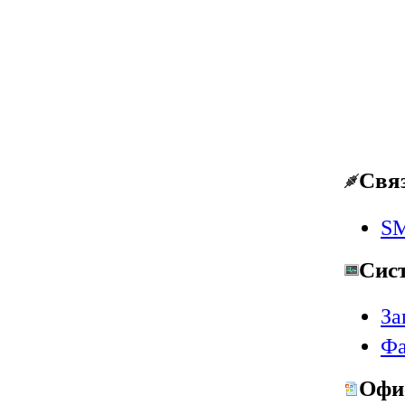
Свя
SM
Сис
За
Фа
Офи