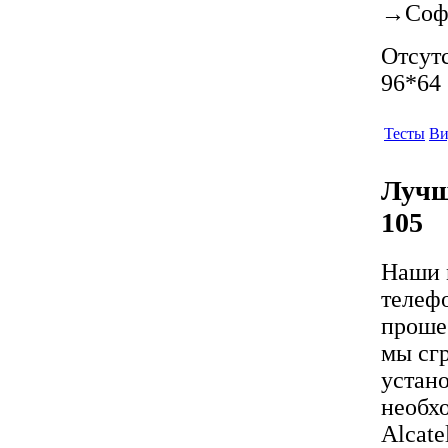
→
Соф
Отсутс
96*64 
Тесты
Ви
Лучш
105
Наши 
телеф
проше 
мы сгр
устан
необх
Alcat