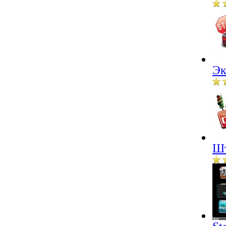
Эк
Шт