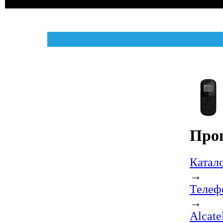
Про
Катал
→
Телеф
→
Alcat