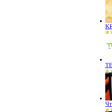
KR
ТЕ
Чт