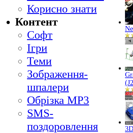
Корисно знати
Контент
Ne
Софт
Ігри
Теми
Зображення-
Gr
(J
шпалери
Обрізка MP3
SMS-
поздоровлення
3D