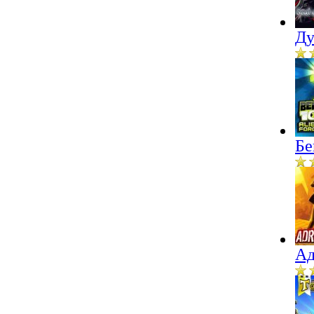
Ду
Бе
Ад