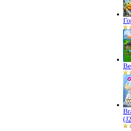
Го
Ве
Br
(J