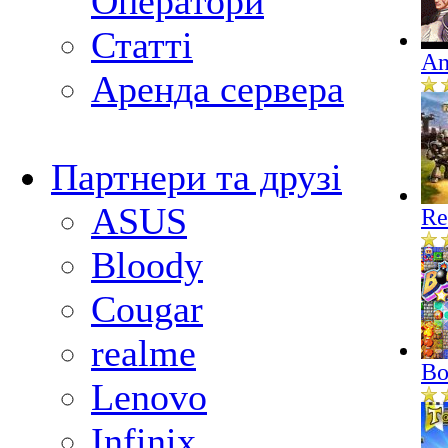
Оператори
Статті
An
Аренда сервера
Партнери та друзі
ASUS
Re
Bloody
Cougar
realme
Bo
Lenovo
Infinix