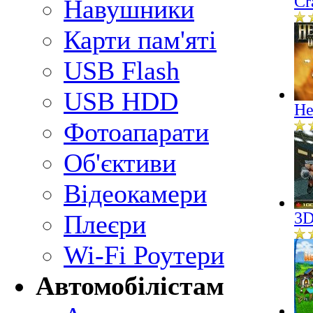
Cr
Навушники
Карти пам'яті
USB Flash
USB HDD
He
Фотоапарати
Об'єктиви
Відеокамери
3D
Плеєри
Wi-Fi Роутери
Автомобілістам