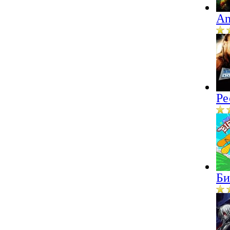
An
Ре
Би