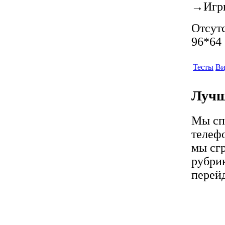
→
Игр
Отсутс
96*64 
Тесты
Ви
Лучш
Мы сп
телеф
мы сг
рубрик
перей