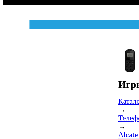
Игр
Катал
→
Телеф
→
Alcat