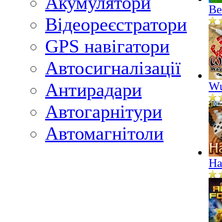
Акумулятори
Ве
Відеореєстратори
GPS навігатори
Автосигналізації
Антирадари
Wu
Автогарнітури
Автомагнітоли
На